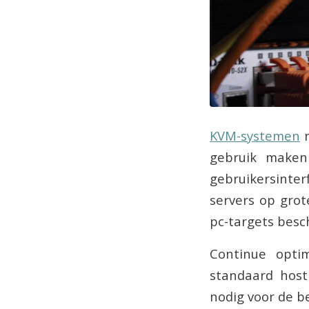
KVM-systemen
m
gebruik maken
gebruikersinter
servers op grot
pc-targets besc
Continue optim
standaard hos
nodig voor de b