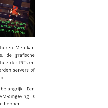
eheren. Men kan
, de grafische
eheerder PC’s en
erden servers of
n.
belangrijk. Een
VM-omgeving is
te hebben.