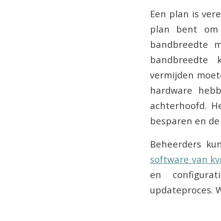
Een plan is ver
plan bent om 
bandbreedte m
bandbreedte 
vermijden moet
hardware hebb
achterhoofd. H
besparen en de
Beheerders ku
software van k
en configura
updateproces. W