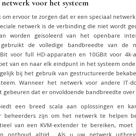
 netwerk voor het systeem
k om ervoor te zorgen dat er een speciaal netwerk
eciale netwerk is de verbinding die niet wordt ged
an worden geïsoleerd van het openbare inte
 gebruikt de volledige bandbreedte van de ne
GBit voor full HD-apparaten en 10GBit voor 4k-
et van en naar elk eindpunt in het systeem onde
ogelijk bij het gebruik van gestructureerde bekab
steem. Wanneer het netwerk voor andere IT-d
t gebeuren dat er onvoldoende bandbreedte over 
iedt een breed scala aan oplossingen en ka
r beheerders zijn om het netwerk te helpen 
ntieel van een KVM-extender te bereiken, moet 
en onthoud altijd… Als u uw netwerk uitbre