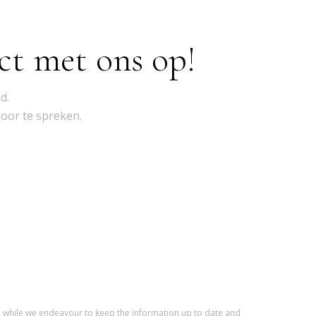
ct met ons op!
d.
door te spreken.
d while we endeavour to keep the information up to date and