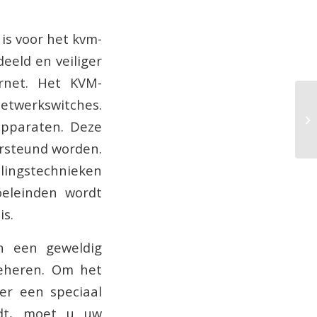
 is voor het kvm-
eeld en veiliger
rnet. Het KVM-
twerkswitches.
apparaten. Deze
rsteund worden.
elingstechnieken
oeleinden wordt
is.
n een geweldig
beheren. Om het
er een speciaal
idt, moet u uw