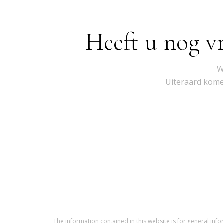
Heeft u nog v
W
Uiteraard komen
The information contained in this website is for general i