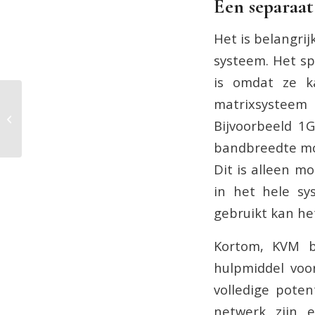
Een separaat
Het is belangrij
systeem. Het sp
is omdat ze k
matrixsysteem
Control desk en het
belang van een goede
Bijvoorbeeld 1
stoel
bandbreedte mo
Dit is alleen m
in het hele sy
gebruikt kan he
Kortom, KVM b
hulpmiddel voo
volledige pote
netwerk zijn 