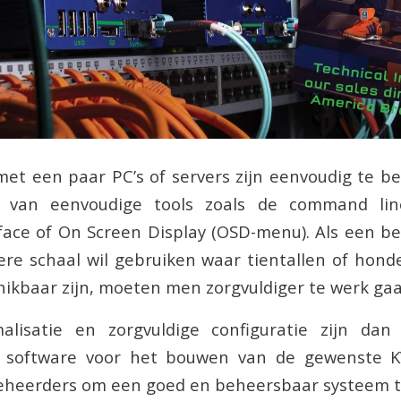
et een paar PC’s of servers zijn eenvoudig te b
 van eenvoudige tools zoals de command line
face of On Screen Display (OSD-menu). Als een b
ere schaal wil gebruiken waar tientallen of hond
hikbaar zijn, moeten men zorgvuldiger te werk gaa
alisatie en zorgvuldige configuratie zijn dan 
t software voor het bouwen van de gewenste K
eheerders om een ​​goed en beheersbaar systeem 