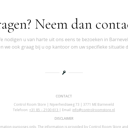
ragen? Neem dan conta
e nodigen u van harte uit ons eens te bezoeken in Barnevel
 we ook graag bij u op kantoor om uw specifieke situatie 
CONTACT
Control Room Store | Nijverheidsweg 73 | 3771 ME Barneveld
Telefoon:
+31
85 – 2100 613
| Email:
info@controlroomstore.nl
DISCLAIMER
nformation purposes only. The information is provided by Control Room Store an